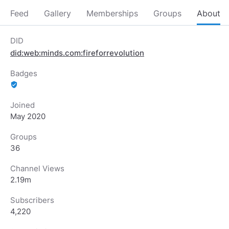
Feed
Gallery
Memberships
Groups
About
DID
did:web:minds.com:fireforrevolution
Badges
verified_user
Joined
May 2020
Groups
36
Channel Views
2.19m
Subscribers
4,220