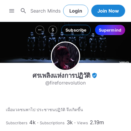
search
menu
Login
Join Now
Subscribe
Supermind
more_horiz
attach_money
ศรเพลิงแห่งการปฏิวัติ
verified_user
@fireforrevolution
เมื่อมวลชนพาไป ประชาชนปฏิวัติ จึงเกิดขึ้น
4k
3k
2.19m
Subscribers
Subscriptions
Views