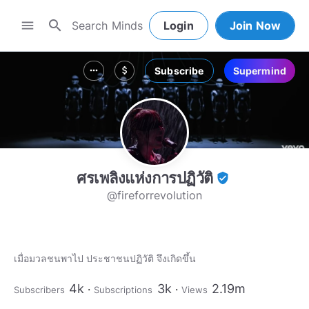
search
menu
Login
Join Now
Subscribe
Supermind
more_horiz
attach_money
ศรเพลิงแห่งการปฏิวัติ
verified_user
@fireforrevolution
เมื่อมวลชนพาไป ประชาชนปฏิวัติ จึงเกิดขึ้น
4k
3k
2.19m
Subscribers
Subscriptions
Views