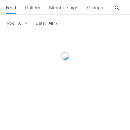
search
Feed
Gallery
Memberships
Groups
About
Type:
All
▾
Date:
All
▾