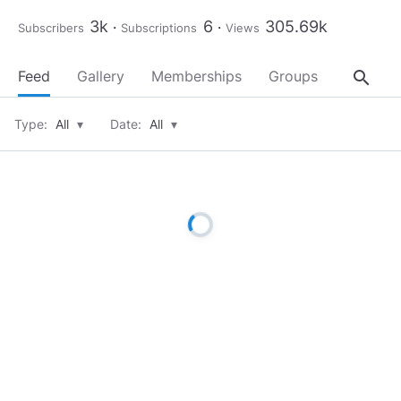
3k
6
305.69k
Subscribers
Subscriptions
Views
search
Feed
Gallery
Memberships
Groups
About
Type:
All
▾
Date:
All
▾