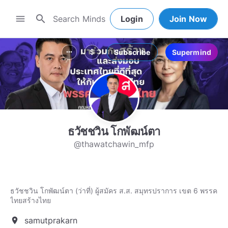
search
menu
Login
Join Now
Subscribe
Supermind
more_horiz
attach_money
ธวัชชวิน โกพัฒน์ตา
@thawatchawin_mfp
ธวัชชวิน โกพัฒน์ตา (ว่าที่) ผู้สมัคร ส.ส. สมุทรปราการ เขต 6 พรรค
ไทยสร้างไทย
samutprakarn
location_on