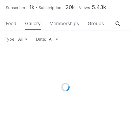
1k
20k
5.43k
Subscribers
Subscriptions
Views
search
Feed
Gallery
Memberships
Groups
About
Type:
All
▾
Date:
All
▾