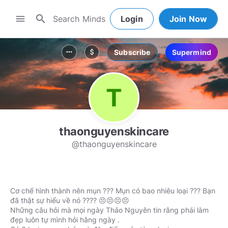
search
menu
Login
Join Now
Subscribe
Supermind
more_horiz
attach_money
thaonguyenskincare
@thaonguyenskincare
Cơ chế hình thành nên mụn ??? Mụn có bao nhiêu loại ??? Bạn
đã thật sự hiểu về nó ???? 😣😣😣😣
Những câu hỏi mà mọi ngày Thảo Nguyên tin rằng phái làm
đẹp luôn tự mình hỏi hằng ngày .