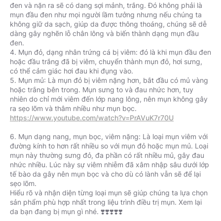
đen và nặn ra sẽ có dang sợi mảnh, trắng. Đó không phải là
mụn đầu đen như mọi người lầm tưởng nhưng nếu chúng ta
không giữ da sạch, giúp da được thông thoáng, chúng sẽ dễ
dàng gây nghẽn lỗ chân lông và biến thành dạng mụn đầu
đen.
4. Mụn đỏ, dạng nhân trứng cá bị viêm: đó là khi mụn đầu đen
hoặc đầu trắng đã bị viêm, chuyển thành mụn đỏ, hơi sưng,
có thể cảm giác hơi đau khi đụng vào.
5. Mụn mủ: Là mụn đỏ bị viêm nặng hơn, bắt đầu có mủ vàng
hoặc trắng bên trong. Mụn sưng to và đau nhức hơn, tuy
nhiên do chỉ mới viêm đến lớp nang lông, nên mụn không gây
https://www.youtube.com/watch?v=PrAVuK7r70U
6. Mụn dạng nang, mụn bọc, viêm nặng: Là loại mụn viêm với
đường kính to hơn rất nhiều so với mụn đỏ hoặc mụn mủ. Loại
mụn này thường sưng đỏ, đa phần có rất nhiều mủ, gây đau
nhức nhiều. Lúc này sự viêm nhiễm đã xâm nhập sâu dưới lớp
tế bào da gây nên mụn bọc và cho dù có lành vẫn sẽ để lại
sẹo lõm.
Hiểu rõ và nhận diện từng loại mụn sẽ giúp chúng ta lựa chọn
sản phẩm phù hợp nhất trong liệu trình điều trị mụn. Xem lại
da bạn đang bị mụn gì nhé. ❣️❣️❣️❣️❣️