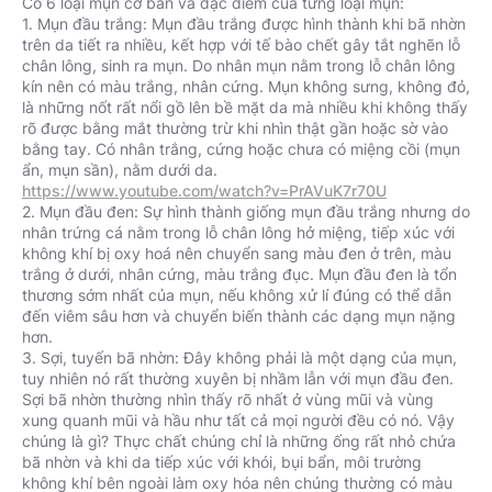
Có 6 loại mụn cơ bản và đặc điểm của từng loại mụn:
1. Mụn đầu trắng: Mụn đầu trắng được hình thành khi bã nhờn
trên da tiết ra nhiều, kết hợp với tế bào chết gây tắt nghẽn lỗ
chân lông, sinh ra mụn. Do nhân mụn nằm trong lỗ chân lông
kín nên có màu trắng, nhân cứng. Mụn không sưng, không đỏ,
là những nốt rất nổi gồ lên bề mặt da mà nhiều khi không thấy
rõ được bằng mắt thường trừ khi nhìn thật gần hoặc sờ vào
bằng tay. Có nhân trắng, cứng hoặc chưa có miệng cồi (mụn
https://www.youtube.com/watch?v=PrAVuK7r70U
2. Mụn đầu đen: Sự hình thành giống mụn đầu trắng nhưng do
nhân trứng cá nằm trong lỗ chân lông hở miệng, tiếp xúc với
không khí bị oxy hoá nên chuyển sang màu đen ở trên, màu
trắng ở dưới, nhân cứng, màu trắng đục. Mụn đầu đen là tổn
thương sớm nhất của mụn, nếu không xử lí đúng có thể dẫn
đến viêm sâu hơn và chuyển biến thành các dạng mụn nặng
hơn.
3. Sợi, tuyến bã nhờn: Đây không phải là một dạng của mụn,
tuy nhiên nó rất thường xuyên bị nhầm lẫn với mụn đầu đen.
Sợi bã nhờn thường nhìn thấy rõ nhất ở vùng mũi và vùng
xung quanh mũi và hầu như tất cả mọi người đều có nó. Vậy
chúng là gì? Thực chất chúng chỉ là những ống rất nhỏ chứa
bã nhờn và khi da tiếp xúc với khói, bụi bẩn, môi trường
không khí bên ngoài làm oxy hóa nên chúng thường có màu