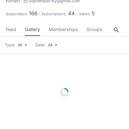
Kontakt : 📩
sophiefassl16y@gmail.com
166
44
5
Subscribers
Subscriptions
Views
search
Feed
Gallery
Memberships
Groups
About
Type:
All
▾
Date:
All
▾