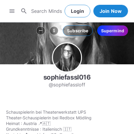
search
menu
Login
Join Now
Subscribe
Supermind
more_horiz
attach_money
sophiefassl016
@sophiefassloff
Schauspielerin bei Theaterwerkstatt UPS
Theater-Schauspielerin bei Redbox Mödling
Heimat : Austria 📍🇦🇹
Grundkenntnisse : Italienisch 🇮🇹