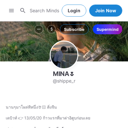
search
menu
Login
Join Now
Subscribe
Supermind
more_horiz
attach_money
MINA🌷
@shippe_r
นานๆมาโผล่ทีหนึ่ง🤘🏻 ติ่งจีน
เดบิวท์ 👉 13/05/20 ก้าวแรกที่มาด่าอิตูบก่อนเลย