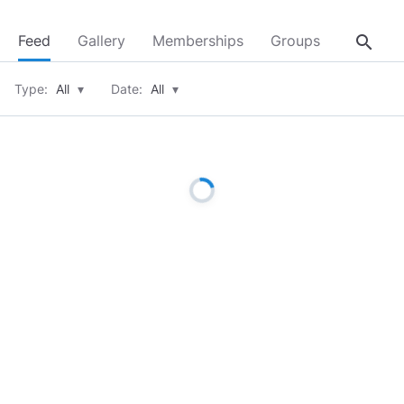
search
Feed
Gallery
Memberships
Groups
About
Type:
All
▾
Date:
All
▾