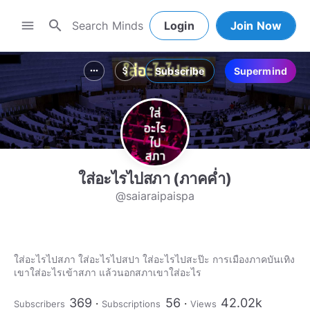
search
menu
Login
Join Now
Subscribe
Supermind
more_horiz
attach_money
ใส่อะไรไปสภา (ภาคค่ำ)
@saiaraipaispa
ใส่อะไรไปสภา ใส่อะไรไปสปา ใส่อะไรไปสะป๊ะ การเมืองภาคบันเทิง
เขาใส่อะไรเข้าสภา แล้วนอกสภาเขาใส่อะไร
369
56
42.02k
Subscribers
Subscriptions
Views