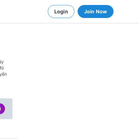
Login
Join Now
ây
đó
uyễn
d