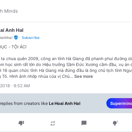
ai Anh Hal
·
verified_user
ianhhal
Subscribe
DỤC - TỘI ÁC!
ta chưa quên 2009, công an tỉnh Hà Giang đã phanh phui đường d
m học sinh rất lớn do Hiệu trưởng Sầm Đức Xương cầm đầu, vụ án 
ới 16 quan chức tỉnh Hà Giang mà đứng đầu là ông chủ tịch tỉnh Ng
 Tô. Hình ảnh nhớp nhúa của vị Chủ...
See more
 2018 · 9:52 AM
replies from creators like
Le Hoai Anh Hal
Supermin
thumb_down
chat_bubble
repeat
tips_and_updates