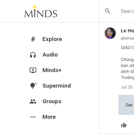
search
Le Ho
#
Explore
@
lehoa
GIÁO 
headphones
Audio
Chúng 
bán dâ
add_to_queue
Minds+
dính t
Trường
tips_and_updates
Supermind
Jul 20
group
Groups
Get 
more_horiz
More
thumb_up