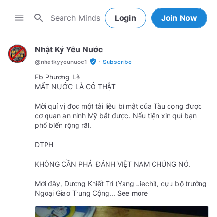
search
menu
Login
Join Now
Nhật Ký Yêu Nước
·
verified_user
@
nhatkyyeunuoc1
Subscribe
Fb Phương Lê
MẤT NƯỚC LÀ CÓ THẬT
Mời quí vị đọc một tài liệu bí mật của Tàu cọng được
cơ quan an ninh Mỹ bắt được. Nếu tiện xin quí bạn
phổ biến rộng rãi.
DTPH
KHÔNG CẦN PHẢI ĐÁNH VIỆT NAM CHÚNG NÓ.
Mới đây, Dương Khiết Trì (Yang Jiechi), cựu bộ trưởng
Ngoại Giao Trung Cộng...
See more