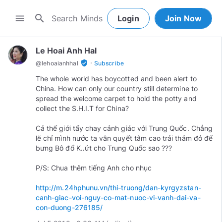
search
menu
Login
Join Now
Le Hoai Anh Hal
·
verified_user
@
lehoaianhhal
Subscribe
The whole world has boycotted and been alert to
China. How can only our country still determine to
spread the welcome carpet to hold the potty and
collect the S.H.I.T for China?
Cả thế giới tẩy chay cảnh giác với Trung Quốc. Chẳng
lẽ chỉ mình nước ta vẫn quyết tâm cao trải thảm đỏ để
bưng Bô đổ K..ứt cho Trung Quốc sao ???
P/S: Chua thêm tiếng Anh cho nhục
http://m.24hphunu.vn/thi-truong/dan-kyrgyzstan-
canh-giac-voi-nguy-co-mat-nuoc-vi-vanh-dai-va-
con-duong-276185/