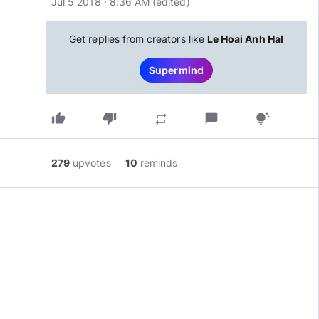
Jul 5 2018 · 8:36 AM
(edited
)
Get replies from creators like
Le Hoai Anh Hal
Supermind
thumb_up
thumb_down
chat_bubble
repeat
tips_and_updates
279
upvotes
10
reminds