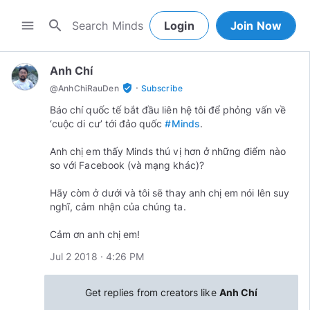
search
menu
Login
Join Now
Anh Chí
·
verified_user
@
AnhChiRauDen
Subscribe
Báo chí quốc tế bắt đầu liên hệ tôi để phỏng vấn về
‘cuộc di cư’ tới đảo quốc
#Minds
.
Anh chị em thấy Minds thú vị hơn ở những điểm nào
so với Facebook (và mạng khác)?
Hãy còm ở dưới và tôi sẽ thay anh chị em nói lên suy
nghĩ, cảm nhận của chúng ta.
Cảm ơn anh chị em!
Jul 2 2018 · 4:26 PM
Get replies from creators like
Anh Chí