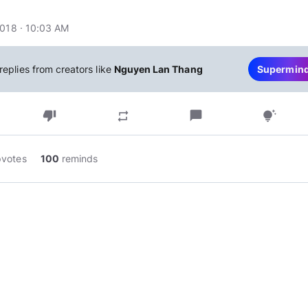
2018 · 10:03 AM
replies from creators like
Nguyen Lan Thang
Supermin
thumb_down
chat_bubble
repeat
tips_and_updates
pvotes
100
reminds