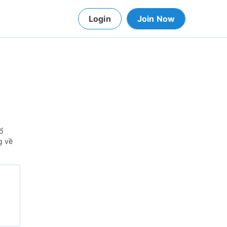
Login
Join Now
ổ
g về