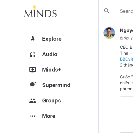
search
Nguy
#
Explore
@
Nguy
CEO Bi
headphones
Audio
BBCvi
2 thán
add_to_queue
Minds+
Cuộc "
nhiều 
tips_and_updates
Supermind
phương
group
Groups
more_horiz
More