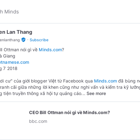
en Lan Thang
·
verified_user
enlanthang
Subscribe
ll Ottman nói gì về
Minds.com
?
etnamese.com
g 7 2018
di cư" của giới blogger Việt từ Facebook qua
Minds.com
đã bùng n
tranh cãi giữa những lời khen cũng như nghi vấn và kiểm tra kỹ lưỡn
 tiện truyền thông xã hội tự quảng cáo...
See more
CEO Bill Ottman nói gì về Minds.com?
bbc.com