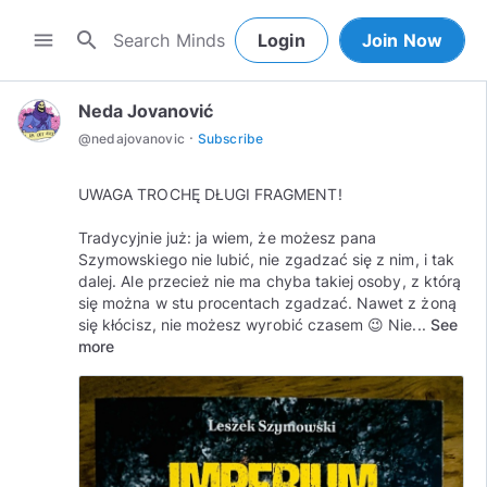
search
menu
Login
Join Now
Neda Jovanović
·
@
nedajovanovic
Subscribe
UWAGA TROCHĘ DŁUGI FRAGMENT!
Tradycyjnie już: ja wiem, że możesz pana
Szymowskiego nie lubić, nie zgadzać się z nim, i tak
dalej. Ale przecież nie ma chyba takiej osoby, z którą
się można w stu procentach zgadzać. Nawet z żoną
się kłócisz, nie możesz wyrobić czasem 😉 Nie...
See
more