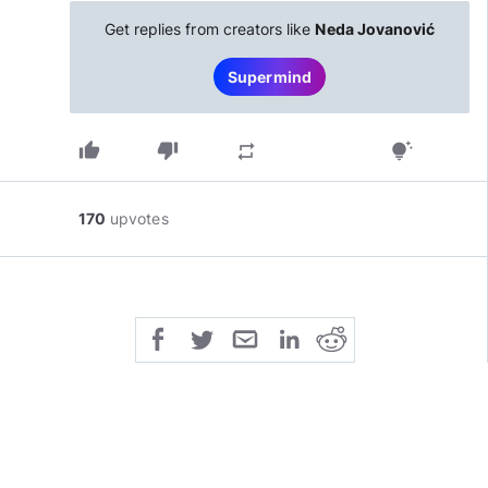
Get replies from creators like
Neda Jovanović
Supermind
thumb_up
thumb_down
repeat
tips_and_updates
170
upvotes