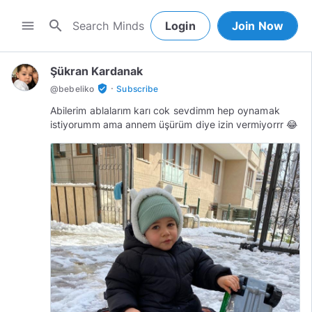
search
menu
Login
Join Now
Şükran Kardanak
·
verified_user
@
bebeliko
Subscribe
Abilerim ablalarım karı cok sevdimm hep oynamak
istiyorumm ama annem üşürüm diye izin vermiyorrr 😂