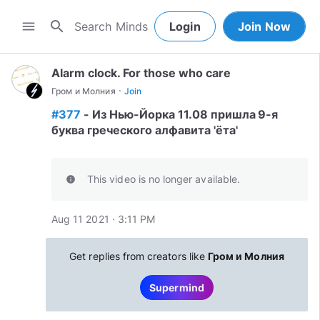
search
menu
Login
Join Now
Alarm clock. For those who care
·
Гром и Молния
Join
#377
- Из Нью-Йорка 11.08 пришла 9-я
буква греческого алфавита 'ёта'
This video is no longer available.
info
Aug 11 2021 · 3:11 PM
Get replies from creators like
Гром и Молния
Supermind