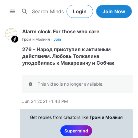
search
menu
Login
Join Now
Alarm clock. For those who care
·
Гром и Молния
Join
276 - Народ приступил к активным
действиям. Любовь Толкалина
уподобилась к Макаревичу и Собчак
This video is no longer available.
info
Jun 24 2021 · 1:43 PM
Get replies from creators like
Гром и Молния
Supermind