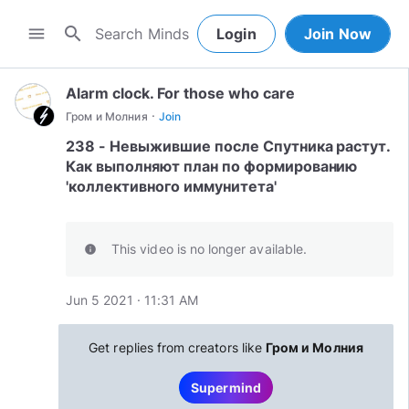
search
menu
Login
Join Now
Alarm clock. For those who care
·
Гром и Молния
Join
238 - Невыжившие после Спутника растут.
Как выполняют план по формированию
'коллективного иммунитета'
This video is no longer available.
info
Jun 5 2021 · 11:31 AM
Get replies from creators like
Гром и Молния
Supermind