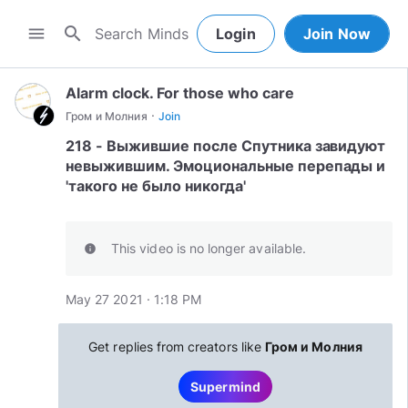
search
menu
Login
Join Now
Alarm clock. For those who care
·
Гром и Молния
Join
218 - Выжившие после Спутника завидуют
невыжившим. Эмоциональные перепады и
'такого не было никогда'
This video is no longer available.
info
May 27 2021 · 1:18 PM
Get replies from creators like
Гром и Молния
Supermind