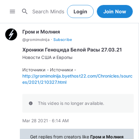
search
menu
Login
Join Now
Гром и Молния
·
@
gromimolnija
Subscribe
Хроники Геноцида Белой Расы 27.03.21
Новости США и Европы
Источники - Источники -
http://gromimolnija.byethost22.com/Chronicles/sourc
es/2021/210327.html
This video is no longer available.
info
Mar 28 2021 · 6:14 AM
Get replies from creators like
Гром и Молния