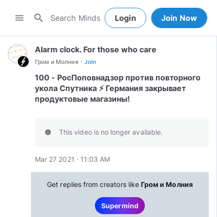
search
menu
Login
Join Now
Alarm clock. For those who care
·
Гром и Молния
Join
100 - РосПоповнадзор против повторного
укола Спутника ⚡️ Германия закрывает
продуктовые магазины!
This video is no longer available.
info
Mar 27 2021 · 11:03 AM
Get replies from creators like
Гром и Молния
Supermind