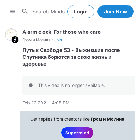
search
menu
Login
Join Now
Alarm clock. For those who care
·
Гром и Молния
Join
Путь к Свободе 53 - Выжившие после
Спутника борются за свою жизнь и
здоровье
This video is no longer available.
info
Feb 23 2021 · 4:05 PM
Get replies from creators like
Гром и Молния
Supermind