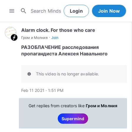
search
menu
Login
Join Now
Alarm clock. For those who care
·
Гром и Молния
Join
РАЗОБЛАЧЕНИЕ расследования
пропагандиста Алексея Навального
This video is no longer available.
info
Feb 11 2021 · 1:51 PM
Get replies from creators like
Гром и Молния
Supermind