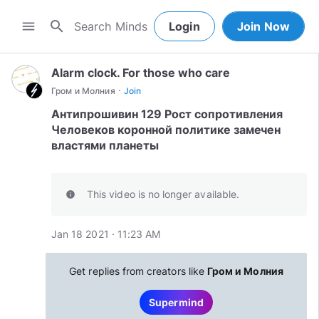
search
menu
Login
Join Now
Alarm clock. For those who care
·
Гром и Молния
Join
Антипрошивин 129 Рост сопротивления
Человеков коронной политике замечен
властями планеты
This video is no longer available.
info
Jan 18 2021 · 11:23 AM
Get replies from creators like
Гром и Молния
Supermind