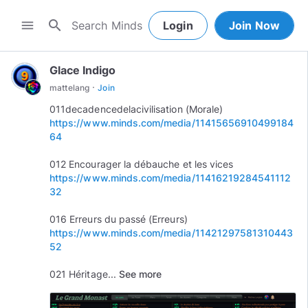
search
menu
Login
Join Now
Glace Indigo
·
mattelang
Join
011decadencedelacivilisation (Morale)
https://www.minds.com/media/11415656910499184
64
012 Encourager la débauche et les vices
https://www.minds.com/media/11416219284541112
32
016 Erreurs du passé (Erreurs)
https://www.minds.com/media/11421297581310443
52
021 Héritage...
See more