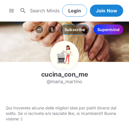
search
menu
Login
Join Now
Subscribe
Supermind
more_horiz
attach_money
cucina_con_me
@maria_martino
Qui troverete alcune delle migliori idee per piatti diversi dal
solito. Se vi iscrivete e/o lasciate like, io ricambierò!! Buona
visione :)