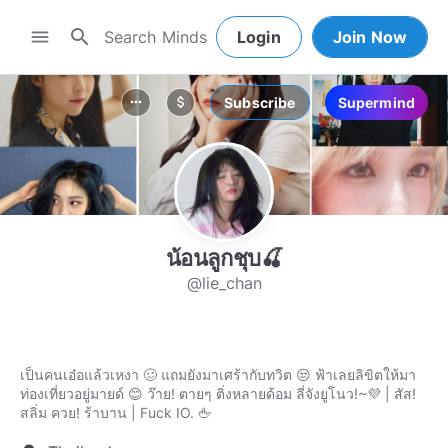
search
menu
Login
Join Now
Subscribe
Supermind
more_horiz
attach_money
น้อนลูกชุบ🍒
@lie_chan
เป็นคนเอ๋อแล้วเหงา 🥴 แถมยังมาเศร้ากับทวิต 😒 ฟ้าเลยลิขิตให้มา
ท่องเที่ยวอยู่มายด์ 😊 ว๊าย! ตายๆ ติ่งหลายด้อม ลี่จังยูโนว!~💜 | สัส!
สลิ่ม ควย! ร้าบาน | Fuck IO. 🖕