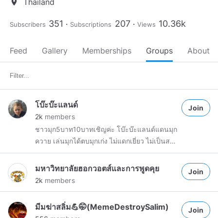
Thailand
location_on
351
207
10.36k
Subscribers
Subscriptions
Views
Feed
Gallery
Memberships
Groups
About
โบ๊ะบ๊ะแลนด์
Join
2k
members
ชาวมุก5บาท10บาทเชิญค่ะ โบ๊ะบ๊ะแลนด์แดนมุก
ควาย เล่นมุกได้ตบมุกเก่ง ไม่แดกเยี่ยว ไม่เป็นสลิ่ม
ขอบคุณค่าาาาา
มหาวิทยาลัยฮอกวอตส์และการพูดคุย
Join
2k
members
มีมฆ่าสลิ่ม💪🤭(MemeDestroySalim)
Join