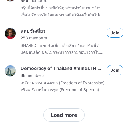
556
members
กรุ๊ปนี้จัดทำขึ้นมาเพื่อให้ทุกท่านทำมีมมาแชร์กัน
เพื่อไปจัดการไอโอและพวกสลิ่มให้งงเงิ่นกันไปเลย
ค่ะจะ จะเอาฮาก็ได้ไม่ว่ากัน มีมแปรว่าอิสระ มีม
ของฉันจะไม่ตกเป็นทาสคุณหรอกค่าาาา
แคปชั่นเสี่ยว
Join
253
members
SHARED : แคปชั่นเสียวเอ้ยเสี่ยว / แคปชั่นดี /
แคปชั่นเด็ด ปล.ไม่กระทำการลามกอนาจารใน
กลุ่มนะครับบ ขอบคุณมาก /พับไมค์
Democracy of Thailand #mindsTH #thailand
Join
3k
members
เสรีภาพการแสดงออก (Freedom of Expression)
หรือเสรีภาพในการพูด (Freedom of Speech)
เป็นสิทธิมนุษยชนตามกฎหมายและมาตรฐานสิทธิ
มนุษยชนระหว่างประเทศ หมายถึง สิทธิที่เรา
สามารถที่จะแสดงออกหรือสื่อสารความรู้สึกนึกคิด
Load more
หรือความเห็น ทั้งด้วยการพูด การแสดงท่าทาง
หรือการสื่อสารด้วยตัวหนังสือ ไม่ว่าจะบนหน้า