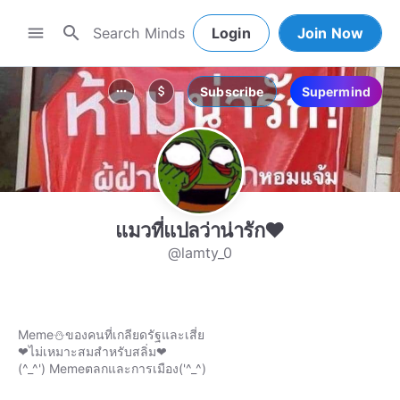
search
menu
Login
Join Now
Subscribe
Supermind
more_horiz
attach_money
แมวที่แปลว่าน่ารัก❤
@lamty_0
Meme⛄ของคนที่เกลียดรัฐและเสี่ย
❤ไม่เหมาะสมสำหรับสลิ่ม❤
(^_^') Memeตลกและการเมือง('^_^)