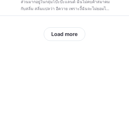
ส่วนมากอยู่ในกลุ่มโบ๊ะบ๊ะแลนด์ ฉันไม่คบค้าสมาคม
กับสลิ่ม สลิ่มแปลว่า อีควาย เพราะงี้ฉันจะไม่ยอมไป
เป็นทาสคุณหรอกค่ะ อีเหี้ยตู่
Load more