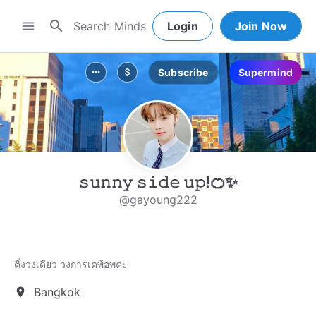
search
menu
Login
Join Now
Subscribe
Supermind
more_horiz
attach_money
𝚜𝚞𝚗𝚗𝚢 𝚜𝚒𝚍𝚎 𝚞𝚙!🍊✨
@gayoung222
ติ่งวงเดียว วงการเคพ้อพค่ะ
Bangkok
location_on