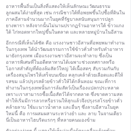
อาหารพื้นถิ่นเป็นสิ่งที่แสดงให้เห็นลักษณะวัฒนธรรม
ลูกผสมได้ง่ายที่สุด เช่น กรณีชาวใต้ที่อพยพขึ้นไปซื้อที่ดินใน
ภาคอีสานจำนวนมากในยุคที่รัฐบาลสนับสนุนการปลูก
ยางพารา หลังจากนั้นไม่นานปรากฏร้านอาหารใต้ ข้าวแกง
ใต้ ไก่ทอดหากใหญ่ขึ้นในตลาด และหลายหมู่บ้านในอีสาน
อีกกรณีที่เห็นได้ชัด คือ แรงงานชาวอีสานที่อพยพมาทำงาน
ในกรุงเทพ ได้นำวัฒนธรรมการใช้ข้าวคั่วสำหรับทำอาหาร
มายังกรุงเทพ เมื่อแรงงานชาวอีสานจะทำลาบ ซึ่งเป็น
อาหารพิเศษที่ในอดีตหาทานได้เฉพาะช่วงเทศกาลหรือ
โอกาสสำคัญที่ต้องล้มสัตว์ใหญ่ ได้เนื้อสดๆ สับรวมกันกับ
เครื่องสมุนไพรให้เสร็จบนเขียง คลุกเคล้าด้วยเลือดและดีให้
รสขม แล้วปรุงรสด้วยข้าวคั่วให้ได้กลิ่นหอม ขณะที่การ
ทำงานในกรุงเทพนั้นการล้มสัตว์เป็นเรื่องแปลกประหลาด
เพราะเราสามารถซื้อเนื้อสัตว์ได้จากตลาด ซึ่งขาดความสด
ทำให้เริ่มมีการลวกหรือรวนให้สุกแล้วจึงปรุงรสโรยข้าวคั่ว
คล้ายลาบ ใช้มะนาวน้ำตาล และอื่นๆ ซึ่งลาบอีสานในยุค
ใหม่นี้ คือ การผสมผสานระหว่างยำ และ ลาบ ในจานเดียว
นี่เป็นอาหารไฮบริดแรกๆ ที่หลายคนมองข้าม
ตัวอย่างง่ายๆ นี้ แสดงให้เห็นว่าเมื่อผู้คนเคลื่อนย้ายข้าม