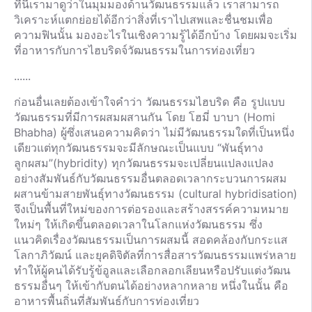
ทีนี้เรามาดูว่าในมุมมองด้านวัฒนธรรมแล้ว เราสามารถ
วิเคราะห์แตกย่อยได้อีกว่าสิ่งที่เราไปเสพและชื่นชมเพื่อ
ความฟินนั้น มองอะไรในเชิงความรู้ได้อีกบ้าง โดยผมจะเริ่ม
ที่อาหารกับการไฮบริดจ์วัฒนธรรมในการท่องเที่ยว
......
ก่อนอื่นเลยต้องเข้าใจคำว่า วัฒนธรรมไฮบริด คือ รูปแบบ
วัฒนธรรมที่มีการผสมผสานกัน โดย โฮมี่ บาบา (Homi
Bhabha) ผู้ซึ่งเสนอความคิดว่า ไม่มีวัฒนธรรมใดที่เป็นหนึ่ง
เดียวแต่ทุกวัฒนธรรมจะมีลักษณะเป็นแบบ “พันธุ์ทาง
ลูกผสม”(hybridity) ทุกวัฒนธรรมจะเปลี่ยนแปลงแปลง
อย่างสัมพันธ์กับวัฒนธรรมอื่นตลอดเวลากระบวนการผสม
ผสานข้ามสายพันธุ์ทางวัฒนธรรม (cultural hybridisation)
จึงเป็นพื้นที่ใหม่ของการต่อรองและสร้างสรรค์ความหมาย
ใหม่ๆ ให้เกิดขึ้นตลอดเวลาในโลกแห่งวัฒนธรรม ซึ่ง
แนวคิดเรื่องวัฒนธรรมเป็นการผสมนี้ สอดคล้องกับกระแส
โลกาภิวัฒน์ และยุคดิจิตัลที่การสื่อสารวัฒนธรรมแพร่หลาย
ทำให้ผู้คนได้รับรู้ข้อูลและเลือกลอกเลียนหรือปรับแต่งวัฒน
ธรรมอื่นๆ ให้เข้ากับตนได้อย่างหลากหลาย หนึ่งในนั้น คือ
อาหารพื้นถิ่นที่สัมพันธ์กับการท่องเที่ยว