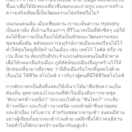
ขึ้นมาเพื่อให้นักท่องเที่ยวชื่นชอบและถ่ายรูป และการสร้าง
ความจริงเทียมนี้เป็นวัฒนธรรมไฮบริดหรือไม?
บนถนนคนเดิน เมืองเชียงคาน เราจะเห็นความ Hybidity
เป็นอย่างยิ่ง ทั้งบ้านเรือนเก่าๆ ที่รีโนเวทเป็นที่พักชิคๆ แต่ให้
คงไม้ซึ่งความเป็นเรือนไม้อันเป็นลักษณะวัฒนธรรมของ
ชุมชนดั้งเดิม พลังของการอนุรักษ์ภาพเมืองแห่งเรือนไม้ไว้
ทำให้ทุนใหญ่ที่เปิดร้านในเมือง เช่น เทสโก้ โลตัส หรือ เซ
เว่น อีเลเว่น ต้องปรับสีประจำแบรนด์ของตนเป็นสีนำตาล
เพื่อให้กลมกลืนกับเมือง ภูมิทัศน์ของเมืองจึงถูกสร้างไว้ให้
นักท่องเที่ยวมาเที่ยวชม ว่านี่คือเมืองริมโขงที่อุดมไปด้วย
เรือนไม้ ใช้ชีวิต สโลไลฟ์ ราวกับว่าผู้คนที่นี่ใช้ชีวิตสโลไลฟ์
การตักบาตรเป็นสิ่งที่เเสดงให้เห็นว่าได้มาซึมซับความเป็น
ท้องถิ่น จุดขายของโรงแรมที่พักในเมืองคือการขายชุด
“ตักบาตรข้าวเหนียว” ประกอบไปด้วย “ขันโตก?” กระติบ
ข้าวเหนียว และกับข้าวบางชนิด แถมด้วยผ้าซิ่นลายผสม
และผ้าเบี่ยง (สไบลาว) สำหรับเซตฉากยามเช้า จนคนอีสาน
อย่างผู้เขียนก็อยากจะเข้าร่วมด้วย แต่นึกขึ้นได้ว่าคนอีสาน
โดยทั่วไปก็ตักบาตรข้าวเหนียวกันอยู่เเล้ว