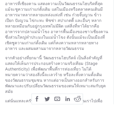
อาหารที่เชียงคาน แสดงความเป็นวัฒนธรรมไฮบริดที่สุด
แม้จะชูความเก่าแก่ดั้งเดิม แต่ในเมืองหรือตลาดคนเดินมี
อาหารมาหลากหลายแหล่งแห่งที่ เช่น ก๋วยจั๊บญวน ข้าว
เปียก ปังญวน ไข่กะทะ พิซซ่า สปาเกตตี้ และอื่นๆ หลาก
หลายเหมือนกับอยู่กรุงเทพไม่มีผิด แต่สิ่งที่หาได้ยากคือ
อาหารจากปลาแม่น้ำโขง อาหารพื้นเมืองของชาวเชียงคาน
ซึ่งส่วนใหญ่ทำประมงในแม่น้ำโขง ดังนั้นแม้จะเป็นเมืองที่
เชิดชูความเก่าแก่ดั้งเดิม แต่ก็คงความหลากหลายทาง
อาหาร และผสมผสานมาจากหลายวัฒนธรรม
จากตัวอย่างที่ยกมานี้ วัฒนธรรมไฮบริดจ์ เป็นสิ่งสำคัญที่
แสดงให้เห็นการประกอบสร้างความจริงเทียม (Stage
Authenticity) เพื่อพัฒนาพื้นที่การท่องเที่ยว ไม่ได้
หมายความว่าสองสิ่งนี้จะเลวร้าย หรือละทิ้งความดั้งเดิม
ของวัฒนธรรมชุมชน หากแต่อาจเป็นทางออกสำหรับการ
พัฒนาและปรับเปลี่ยนวัฒนธรรมของตนให้เหมาะสมกับยุค
สมัย
แต่นั่นแหละครับ รู้ไว้ใช่ว่า การไปท่องเที่ยวนั้นเราไปเพื่อ
ความฟินส่วนตัว เราไม่ควรเอามุมมองแบบนี้ไปดูถูกเหยียด
หยามใคร