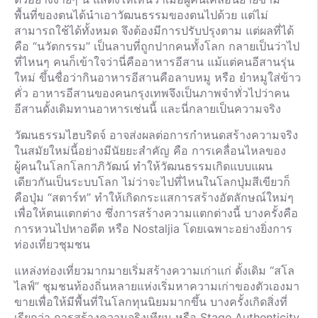
พื้นที่ของตนได้นำเอาวัฒนธรรมของตนไปด้วย แต่ไม่
สามารถใช้ได้ทั้งหมด จึงต้องมีการปรับปรุงตาม แต่ผลที่ได้
คือ “นวัตกรรม” เป็นลาบที่ถูกปากคนทั้งโลก กลายเป็นว่าไป
ที่ไหนๆ คนก็เข้าใจว่านี่คืออาหารอีสาน แม้แต่คนอีสานรุ่น
ใหม่ ขึ้นชื่อว่ากินอาหารอีสานคือลาบหมู หรือ ยำหมูใส่ข้าว
คั่ว อาหารอีสานของคนกรุงเทพจึงเป็นภาพจำทั่วไปว่าคน
อีสานดั้งเดิมทานอาหารเช่นนี้ และนี่กลายเป็นความจริง
วัฒนธรรมไฮบริดจ์ อาจส่งผลต่อการกำหนดสร้างความจริง
ในสมัยใหม่นี้อย่างมีนัยยะสำคัญ คือ การเคลื่อนไหลของ
ผู้คนในโลกโลกาภิวัฒน์ ทำให้วัฒนธรรมเกิดแบบแผน
เดียวกันเป็นระบบโลก ไม่ว่าจะไปที่ไหนในโลกปุ่มสีเขียวก็
คือปุ่ม “สตาร์ท” ทำให้เกิดกระแสการสร้างอัตลักษณ์ใหม่ๆ
เพื่อให้ตนเเตกต่าง ซึ่งการสร้างความแตกต่างนี้ บางครั้งคือ
การหวนไปหาอดีต หรือ Nostaljia โดยเฉพาะอย่างยิ่งการ
ท่องเที่ยวชุมชน
แหล่งท่องเที่ยวมากมายเริ่มสร้างความเก่าแก่ ดั้งเดิม “สโล
ไลฟ์” ชุมชนท้องถิ่นหลายแห่งเริ่มหาความเก่าของตัวเองมา
ขายเพื่อให้มีพื้นที่ในโลกทุนนิยมมากขึ้น บางครั้งเกิดสิ่งที่
เรียกว่า การสร้างความจริงเทียม หรือ Stage Authenticity