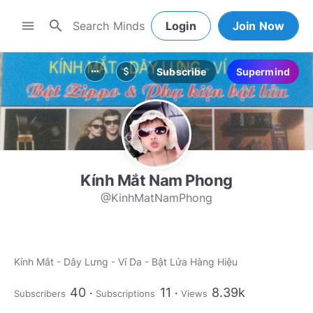
search
menu
Login
Join Now
Subscribe
Supermind
more_horiz
attach_money
Kính Mắt Nam Phong
@KinhMatNamPhong
Kính Mắt - Dây Lưng - Ví Da - Bật Lửa Hàng Hiệu
40
11
8.39k
Subscribers
Subscriptions
Views