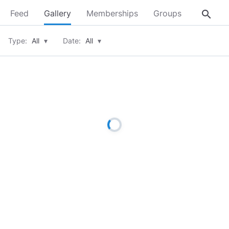
search
Feed
Gallery
Memberships
Groups
About
Type:
All
▾
Date:
All
▾