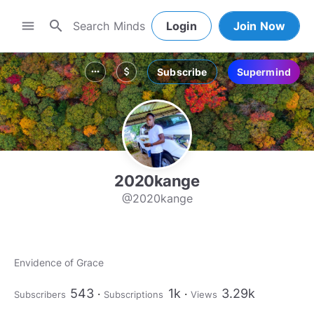
search
menu
Login
Join Now
Subscribe
Supermind
more_horiz
attach_money
2020kange
@2020kange
Envidence of Grace
543
1k
3.29k
Subscribers
Subscriptions
Views