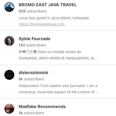
BROMO EAST JAVA TRAVEL
658
subscribers
Local tour guide in Java Island, Indonesia
https://bromoeastjava.com
Sylvie Fourcade
194
subscribers
🌺🐸🇫🇷🌍 Dans un monde rempli de
tromperies, demi-vérités et manipulations, le
besoin de vérité est une noble quête. Un
voyage qui nous emmène dans les recoins les
dislecsickmick
plus sombres, mais qui nous donne l’espoir d'en
6k
subscribers
sortir avec des réponses... La route est semée
Indipendant Truth seaker and journalist. I am a
d’embûches, or la recherche de transparence et
conscious, incarnate aspect of the creator of all
de justice est un appel que nous devons tous
existence, born into this duality of love and
entreprendre pour nous-mêmes, nos enfants,
fear! and I recognize you as the same! I choose
Madfabe Recommends
l’avenir et le monde 💫
love and forgiveness OVER fear and hate ! If we
4k
subscribers