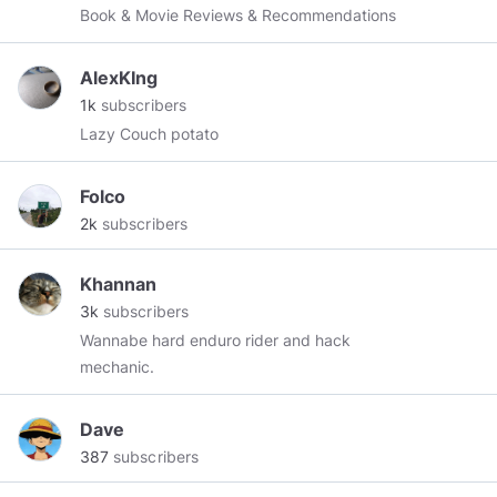
each plant a seed the garden will grow again !
Book & Movie Reviews & Recommendations
love and light !
AlexKIng
1k
subscribers
Lazy Couch potato
Folco
2k
subscribers
Khannan
3k
subscribers
Wannabe hard enduro rider and hack
mechanic.
Dave
387
subscribers