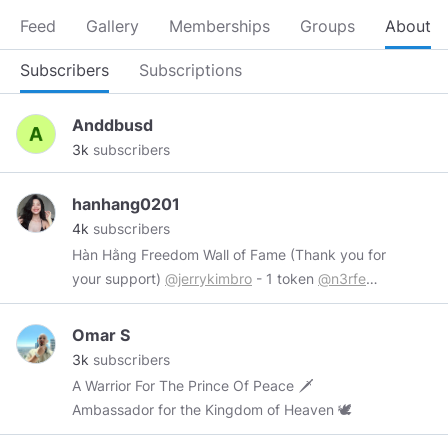
Feed
Gallery
Memberships
Groups
About
Subscribers
Subscriptions
Anddbusd
3k
subscribers
hanhang0201
4k
subscribers
Hàn Hằng Freedom Wall of Fame (Thank you for
your support)
@jerrykimbro
- 1 token
@n3rfed
-
4 token
@RedDragonLS
- 1 token Wires me at:
https://www.minds.com/hanhang0201
Omar S
3k
subscribers
A Warrior For The Prince Of Peace 🗡
Ambassador for the Kingdom of Heaven 🕊