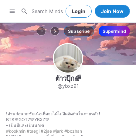
search
menu
Login
Join Now
Subscribe
Supermind
more_horiz
attach_money
ต้าวปุ๊ก🌈
@ybxz91
❗อ่านก่อนกดซับเน้อเพื่อจะได้ไม่อึดอัดกันในภายหลัง❗
BTS💜GOT7💚YBXZ💛
#kookmin
#taegi
#2jae
#jark
#bozhan