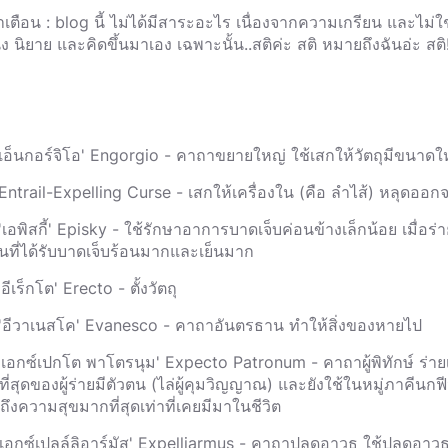
ำเตือน : blog นี้ ไม่ได้มีสาระอะไร เนื่องจากความเกรียน และไม่ใ
ง นิยาย และคิดขึ้นมาเอง เฉพาะนั้น..สติค่ะ สติ หมายถึงฉันอ่ะ สติ!
 'เอ็นกอร์จิโอ' Engorgio - คาถาขยายใหญ่ ใช้เสกให้วัตถุมีขนาดให
 Entrail-Expelling Curse - เสกให้เครื่องใน (คือ ลำไส้) หลุดออ
'เอพิสกี้' Episky - ใช้รักษาอาการบาดเจ็บค่อนข้างเล็กน้อย เมื่อร่า
วนที่ได้รับบาดเจ็บร้อนมากและเย็นมาก
'อีเร็กโต' Erecto - ตั้งวัตถุ
 'อีวาเนสโค' Evanesco - คาถาอันตรธาน ทำให้สิ่งของหายไป
 'เอกซ์เปกโต พาโตรนุม' Expecto Patronum - คาถาผู้พิทักษ์ ร่ายเ
ที่สุดของผู้ร่ายมีตัวตน (ไล่ผู้คุมวิญญาณ) และยังใช้ในหมู่ภาคีนกฟ
ถึงความสุขมากที่สุดเท่าที่เคยมีมาในชีวิต
 'เอกซ์เปลล์ลิอาร์มัส' Expelliarmus - คาถาปลดอาวุธ ใช้ปลดอาวุธพ