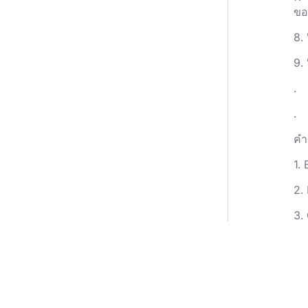
ขอ
8. 
9.
.
.
คำ
1.
2. 
3. 
4. 
5.
6.