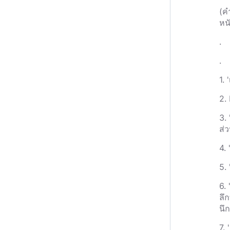
(ค
หนั
.
.
1.
2.
3. 
ส่
4. 
5.
6.
ลึก
นึก
7.