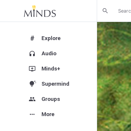
search
#
Explore
headphones
Audio
add_to_queue
Minds+
tips_and_updates
Supermind
group
Groups
more_horiz
More