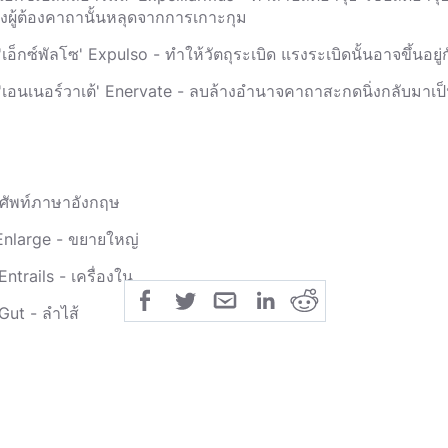
งผู้ต้องคาถานั้นหลุดจากการเกาะกุม
'เอ็กซ์พัลโซ' Expulso - ทำให้วัตถุระเบิด แรงระเบิดนั้นอาจขึ้นอยู่
 'เอนเนอร์วาเต้' Enervate - ลบล้างอำนาจคาถาสะกดนิ่งกลับมาเป็
ศัพท์ภาษาอังกฤษ
 Enlarge - ขยายใหญ่
Entrails - เครื่องใน
Gut - ลำไส้
Small intestine - ลำไส้เล็ก
 Large intestine - ลำไส้ใหญ่
 Body - ร่างกาย