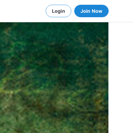
Login
Join Now