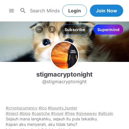
search
menu
Login
Join Now
Subscribe
Supermind
more_horiz
attach_money
stigmacryptonight
@stigmacryptonight
#cryptocurrency
#ico
#bounty_hunter
#inject
#blog
#captcha
#typer
#free
#giveaway
#altcoin
Sejauh mana langkahku, sejauh itu pula tekadku.
Kapan aku menyerah, aku tidak tahu?