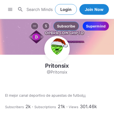
search
menu
Login
Join Now
Subscribe
Supermind
more_horiz
attach_money
Pritonsix
@Pritonsix
El mejor canal deportivo de apuestas de futbol¡¡¡
2k
21k
301.46k
Subscribers
Subscriptions
Views