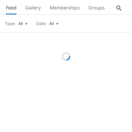
search
Feed
Gallery
Memberships
Groups
About
Type:
All
▾
Date:
All
▾