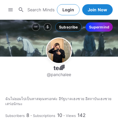
search
menu
Login
Join Now
Subscribe
Supermind
more_horiz
attach_money
te🌈
@panchalee
ฉันไม่ยอมไปเป็นทาสคุณหรอกค่ะ อีรัฐบาลเฮงซวย อีสถาบันเฮงซวย
เสร่อนักนะ
8
10
142
Subscribers
Subscriptions
Views