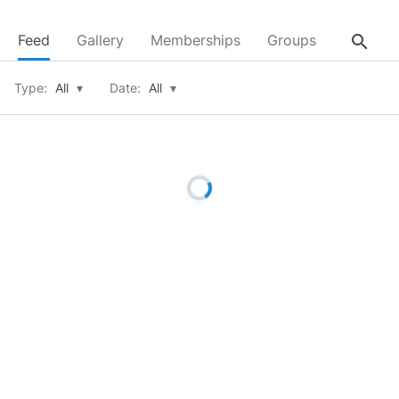
search
Feed
Gallery
Memberships
Groups
About
Type:
All
▾
Date:
All
▾