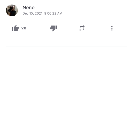
Nene
Dec 15, 2021, 9:06:22 AM
thumb_up
thumb_down
repeat
more_vert
20