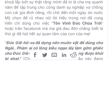
khoả lấp bớt sự thật rằng mình đã lơ là cha mẹ quanh
năm để tập trung cho công danh sự nghiệp vợ chồng
con cái gia đình riêng, rồi chờ đến một ngày do nước
Mỹ chọn để rủ nhau nói lời hiếu trong nơi đã cung
hiến chỉ dùng cho việc "
Tôn Vinh Đức Chúa Trời
"
hoặc trên facebook mà mẹ già đau đớn chẳng biết là
thứ gì đã hút hết sự quan tâm của con của mẹ!
"
Đức Giê-hô-va đã dựng nên muôn vật để dùng cho
Ngài.. Phàm ai có lòng kiêu ngạo lấy làm gớm ghiếc
cho Đức Giê-hô-va; Quả thật nó sẽ chẳng được khỏi
bị phạt."
(Châm-ngôn 16:4,5). Chính câu này đang
làm chứng nghịch lại ý tưởng nhiều người trích dẫn
khi tưởng người thượng tôn Lời Chúa là kiêu ngạo, vì
bản chất của kiêu ngạo là không tin hết 100% Lời
Chúa, bỏ bớt chổ mình không thích, thay ý người
vào, tưởng rằng lời mình có ân hậu hơn Lời Chúa, và
dùng cơ hội tôn vinh người thay vì Chúa.
Thật nực cười khi đánh đồng chuyện tổ chức Mother
Day với sự hiếu kính cha mẹ! Từ khi xuất hiện ngày