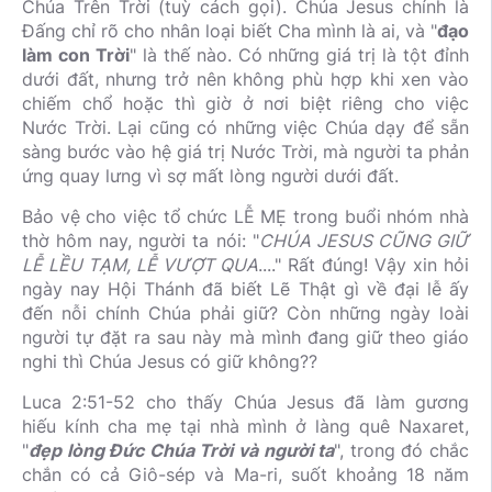
Chúa Trên Trời (tuỳ cách gọi). Chúa Jesus chính là
Đấng chỉ rõ cho nhân loại biết Cha mình là ai, và "
đạo
làm con Trời
" là thế nào. Có những giá trị là tột đỉnh
dưới đất, nhưng trở nên không phù hợp khi xen vào
chiếm chổ hoặc thì giờ ở nơi biệt riêng cho việc
Nước Trời. Lại cũng có những việc Chúa dạy để sẵn
sàng bước vào hệ giá trị Nước Trời, mà người ta phản
ứng quay lưng vì sợ mất lòng người dưới đất.
Bảo vệ cho việc tổ chức LỄ MẸ trong buổi nhóm nhà
thờ hôm nay, người ta nói: "
CHÚA JESUS CŨNG GIỮ
LỄ LỀU TẠM, LỄ VƯỢT QUA
...." Rất đúng! Vậy xin hỏi
ngày nay Hội Thánh đã biết Lẽ Thật gì về đại lễ ấy
đến nỗi chính Chúa phải giữ? Còn những ngày loài
người tự đặt ra sau này mà mình đang giữ theo giáo
nghi thì Chúa Jesus có giữ không??
Luca 2:51-52 cho thấy Chúa Jesus đã làm gương
hiếu kính cha mẹ tại nhà mình ở làng quê Naxaret,
"
đẹp lòng Đức Chúa Trời và người ta
", trong đó chắc
chắn có cả Giô-sép và Ma-ri, suốt khoảng 18 năm