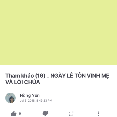
Tham khảo (16) _ NGÀY LỄ TÔN VINH MẸ
VÀ LỜI CHÚA
Hồng Yến
Jul 3, 2018, 8:49:23 PM
thumb_up
thumb_down
repeat
more_vert
6