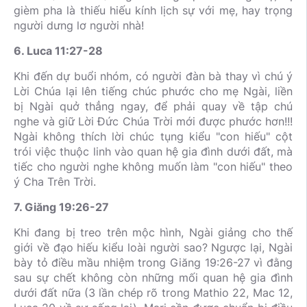
gièm pha là thiếu hiếu kính lịch sự với mẹ, hay trọng
người dưng lơ người nhà!
6. Luca 11:27-28
Khi đến dự buổi nhóm, có người đàn bà thay vì chú ý
Lời Chúa lại lên tiếng chúc phước cho mẹ Ngài, liền
bị Ngài quở thẳng ngay, để phải quay về tập chú
nghe và giữ Lời Đức Chúa Trời mới được phước hơn!!!
Ngài không thích lời chúc tụng kiểu "con hiếu" cột
trói việc thuộc linh vào quan hệ gia đình dưới đất, mà
tiếc cho người nghe không muốn làm "con hiếu" theo
ý Cha Trên Trời.
7. Giăng 19:26-27
Khi đang bị treo trên mộc hình, Ngài giảng cho thế
giới về đạo hiếu kiểu loài người sao? Ngược lại, Ngài
bày tỏ điều mầu nhiệm trong Giăng 19:26-27 vì đằng
sau sự chết không còn những mối quan hệ gia đình
dưới đất nữa (3 lần chép rõ trong Mathio 22, Mac 12,