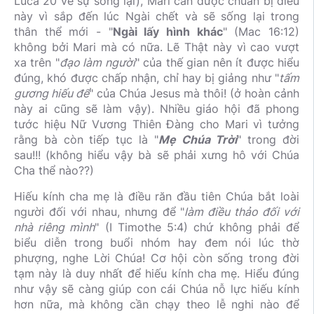
Luca 20 về sự sống lại), Mari cần được chuẩn bị điều
này vì sắp đến lúc Ngài chết và sẽ sống lại trong
thân thể mới - "
Ngài lấy hình khác
" (Mac 16:12)
không bởi Mari mà có nữa. Lẽ Thật này vì cao vượt
xa trên "
đạo làm người
" của thế gian nên ít được hiểu
đúng, khó được chấp nhận, chỉ hay bị giảng như "
tấm
gương hiếu để
" của Chúa Jesus mà thôi! (ở hoàn cảnh
này ai cũng sẽ làm vậy). Nhiều giáo hội đã phong
tước hiệu Nữ Vương Thiên Đàng cho Mari vì tưởng
rằng bà còn tiếp tục là "
Mẹ Chúa Trời
" trong đời
sau!!! (không hiểu vậy bà sẽ phải xưng hô với Chúa
Cha thể nào??)
Hiếu kính cha mẹ là điều răn đầu tiên Chúa bắt loài
người đối với nhau, nhưng để "
làm điều thảo đối với
nhà riêng mình
" (I Timothe 5:4) chứ không phải để
biểu diễn trong buổi nhóm hay đem nói lúc thờ
phượng, nghe Lời Chúa! Cơ hội còn sống trong đời
tạm này là duy nhất để hiếu kính cha mẹ. Hiểu đúng
như vậy sẽ càng giúp con cái Chúa nỗ lực hiếu kính
hơn nữa, mà không cần chạy theo lễ nghi nào để