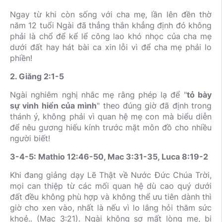
Ngay từ khi còn sống với cha mẹ, lần lên đền thờ
năm 12 tuổi Ngài đã thẳng thắn khẳng định đó không
phải là chổ để kể lể công lao khó nhọc của cha mẹ
dưới đất hay hát bài ca xin lỗi vì để cha mẹ phải lo
phiền!
2. Giăng 2:1-5
Ngài nghiêm nghị nhắc mẹ rằng phép lạ để "
tỏ bày
sự vinh hiển của mình
" theo đúng giờ đã định trong
thánh ý, không phải vì quan hệ mẹ con mà biểu diễn
để nêu gương hiếu kính trước mặt môn đồ cho nhiều
người biết!
3-4-5: Mathio 12:46-50, Mac 3:31-35, Luca 8:19-2
Khi đang giảng dạy Lẽ Thật về Nước Đức Chúa Trời,
mọi can thiệp từ các mối quan hệ dù cao quý dưới
đất đều không phù hợp và không thể ưu tiên dành thì
giờ cho xen vào, nhất là nếu vì lo lắng hỏi thăm sức
khoẻ.. (Mac 3:21). Ngài không sợ mất lòng mẹ, bị