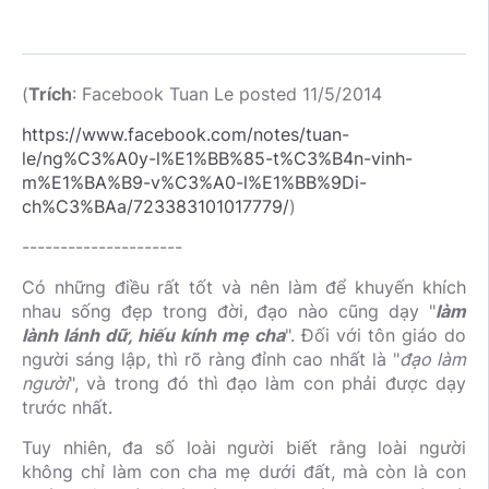
(
Trích
: Facebook Tuan Le posted 11/5/2014
https://www.facebook.com/notes/tuan-
le/ng%C3%A0y-l%E1%BB%85-t%C3%B4n-vinh-
m%E1%BA%B9-v%C3%A0-l%E1%BB%9Di-
ch%C3%BAa/723383101017779/
)
---------------------
Có những điều rất tốt và nên làm để khuyến khích
nhau sống đẹp trong đời, đạo nào cũng dạy "
làm
lành lánh dữ, hiếu kính mẹ cha
". Đối với tôn giáo do
người sáng lập, thì rõ ràng đỉnh cao nhất là "
đạo làm
người
", và trong đó thì đạo làm con phải được dạy
trước nhất.
Tuy nhiên, đa số loài người biết rằng loài người
không chỉ làm con cha mẹ dưới đất, mà còn là con