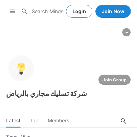
search
menu
Login
Join Now
more_horiz
Join Group
شركة تسليك مجاري بالرياض
search
Latest
Top
Members
Type:
All
▾