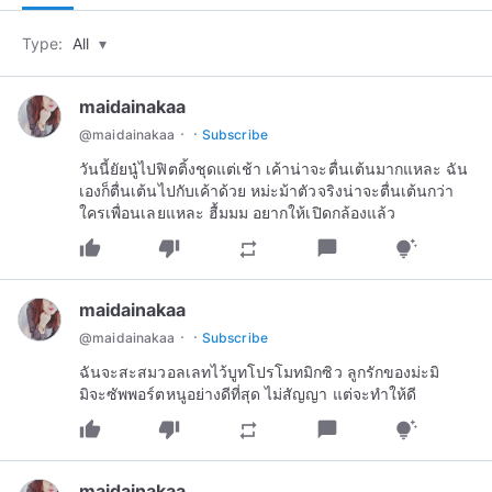
Type:
All
▾
maidainakaa
·
·
@
maidainakaa
Subscribe
วันนี้ยัยนู๋ไปฟิตติ้งชุดแต่เช้า เค้าน่าจะตื่นเต้นมากแหละ ฉัน
เองก็ตื่นเต้นไปกับเค้าด้วย หม่ะม้าตัวจริงน่าจะตื่นเต้นกว่า
ใครเพื่อนเลยแหละ ฮื้มมม อยากให้เปิดกล้องแล้ว
thumb_up
thumb_down
chat_bubble
repeat
tips_and_updates
maidainakaa
·
·
@
maidainakaa
Subscribe
ฉันจะสะสมวอลเลทไว้บูทโปรโมทมิกซิว ลูกรักของม่ะมิ
มิจะซัพพอร์ตหนูอย่างดีที่สุด ไม่สัญญา แต่จะทำให้ดี
thumb_up
thumb_down
chat_bubble
repeat
tips_and_updates
maidainakaa