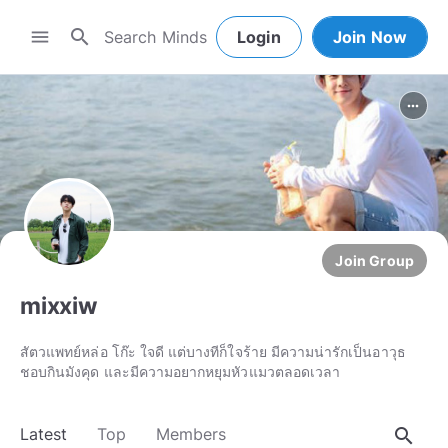
search
menu
Login
Join Now
more_horiz
Join Group
mixxiw
สัตวแพทย์หล่อ โก๊ะ ใจดี แต่บางทีก็ใจร้าย มีความน่ารักเป็นอาวุธ
ชอบกินมังคุด และมีความอยากหยุมหัวแมวตลอดเวลา
search
Latest
Top
Members