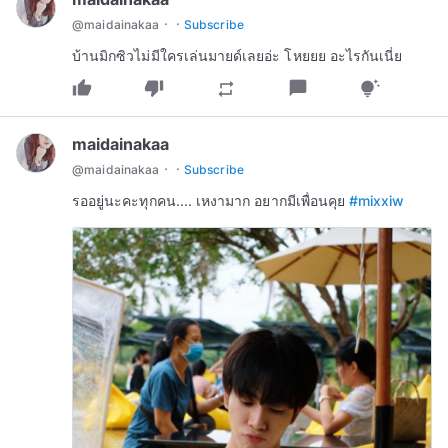
·
·
@
maidainakaa
Subscribe
บ้านมิกซิวไม่มีใครเล่นมายด์เลยอ่ะ โหยยย อะไรกันเนี่ย
thumb_up
thumb_down
chat_bubble
repeat
tips_and_updates
maidainakaa
·
·
@
maidainakaa
Subscribe
รออยู่นะคะทุกคน.... เหงามาก อยากมีเพื่อนคุย
#mixxiw