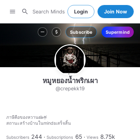
search
menu
Login
Join Now
Subscribe
Supermind
more_horiz
attach_money
หมูหยองน้ำพริกเผา
@crepekk19
ภาษีคือของหวาน🍰🍧
244
65
8.75k
Subscribers
Subscriptions
Views