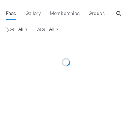
search
Feed
Gallery
Memberships
Groups
About
Type:
All
▾
Date:
All
▾