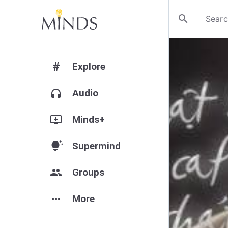
search
#
Explore
headphones
Audio
add_to_queue
Minds+
tips_and_updates
Supermind
group
Groups
more_horiz
More