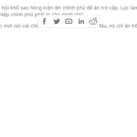
 hỏi khổ sao hông kiện lên chính phủ để ăn trợ cấp. Lúc làm
hiệp chính phủ phải lo cho mình chớ.
o mới nói cái chính phủ này nó hông có lo đâu, nó chỉ ăn hố
n này qua bên con mua nhà triệu đô đó, toàn là quan chức 
y biết nó nói sao hông?
o?
 kêu chính phủ ăn hối lộ, hông lo cho dân sao còn để họ là
ống đi.
o nói tại dân mình người ta sợ, hơn nữa dân trí còn thấp nê
a mình.
 nói chỉ mỗi việc kêu lên khi bị đói mà hông dám làm thì kh
fe đâu. Nói rồi nó xách đít bỏ đi.
. Cháu ở Tây zìa tao phải bỏ tiền túi ra đãi cafe cho cả xó
nguồn trang Facebook Trương Quang Thi