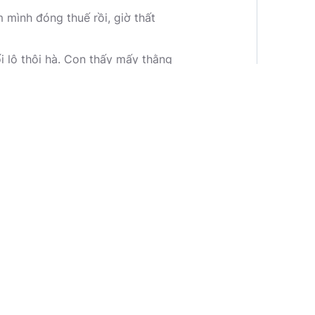
 mình đóng thuế rồi, giờ thất
i lộ thôi hà. Con thấy mấy thằng
chớ dân ai có tiền mua.
m. Sao hông đi biểu tình đuổi họ
n người ta đâu có biết đòi quyền lợi
ổ ráng chịu chớ. Con hông tính tiền
m.