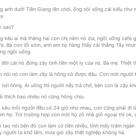
g anh dưới Tiền Giang lên chơi, ổng nói sống cái kiểu như
y.
i sao?
g kêu ai mà thằng hai con chị năm nó zìa, ngồi uống cafe g
fe. Bà con lối xóm, anh em họ hàng thấy cái thằng Tây nhưn
ung ngồi uống.
 đời cái nó đứng zậy tính tiền một ly của nó. Bà mẹ. Thiệt t
o nói nó con làm zầy là hông có được đâu. Con mời người ta
 nói hông. Ai uống thì người nấy trả chớ, bên con là zậy kh
ải thích bao nhiêu nó cũng hông chịu.
 kêu mỗi người đều có 24 giờ như nhau, con cũng phải đi là
ùm họ. Trừ trường hợp con mời họ zô nhà giỗ ngoại thì ok, 
i tao nói bên đó con làm có tiền nhiều, tính mấy trăm ngàn
y người ta khổ lắm, mưa gió zầy thất nghiệp không hà.