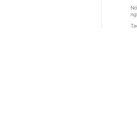
Nó
ng
Ta
bê
Mầ
Sa
Nó
xu
Ta
củ
Nó
ca
Mẹ
--