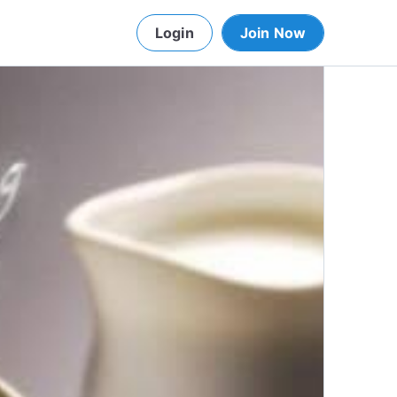
Login
Join Now