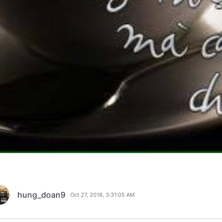
hung_doan9
Oct 27, 2018, 3:31:05 AM