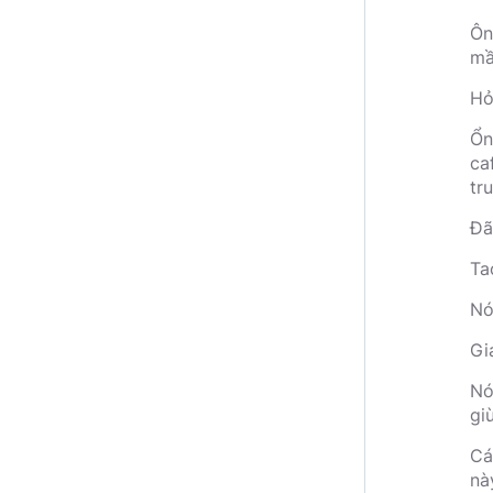
Ôn
mầ
Hỏ
Ổn
ca
tr
Đã
Ta
Nó
Gi
Nó
gi
Cá
nà