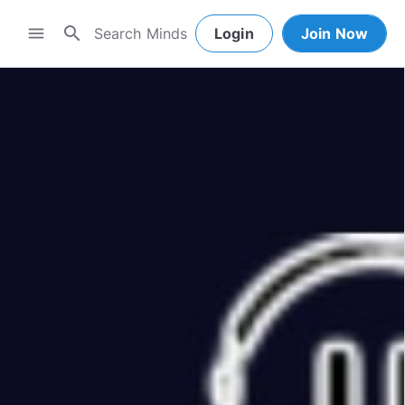
search
menu
Login
Join Now