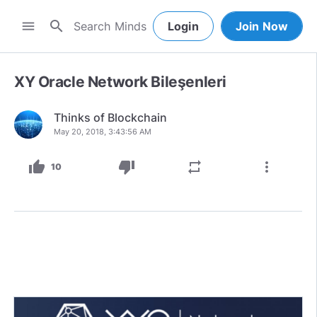
search
menu
Login
Join Now
XY Oracle Network Bileşenleri
Thinks of Blockchain
May 20, 2018, 3:43:56 AM
thumb_up
thumb_down
repeat
more_vert
10