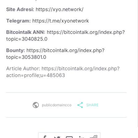
Site Adresi:
https://xyo.network/
Telegram:
https://t.me/xyonetwork
Bitcointalk ANN:
https://bitcointalk.org/index.php?
topic=3040825.0
Bounty:
https://bitcointalk.org/index.php?
topic=3053801.0
Article Author: https://bitcointalk.org/index.php?
action=profile;u=485063
public
share
publicdomaincco
SHARE