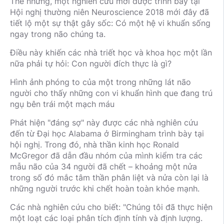
Thế nhưng, một nghiên cứu mới được trình bày tại
Hội nghị thường niên Neuroscience 2018 mới đây đã
tiết lộ một sự thật gây sốc: Có một hệ vi khuẩn sống
ngay trong não chúng ta.
Điều này khiến các nhà triết học và khoa học một lần
nữa phải tự hỏi: Con người đích thực là gì?
Hình ảnh phóng to của một trong những lát não
người cho thấy những con vi khuẩn hình que đang trú
ngụ bên trái một mạch máu
Phát hiện "đáng sợ" này được các nhà nghiên cứu
đến từ Đại học Alabama ở Birmingham trình bày tại
hội nghị. Trong đó, nhà thần kinh học Ronald
McGregor đã dẫn đầu nhóm của mình kiểm tra các
mẫu não của 34 người đã chết – khoảng một nửa
trong số đó mắc tâm thần phân liệt và nửa còn lại là
những người trước khi chết hoàn toàn khỏe mạnh.
Các nhà nghiên cứu cho biết: "Chúng tôi đã thực hiện
một loạt các loại phân tích định tính và định lượng.