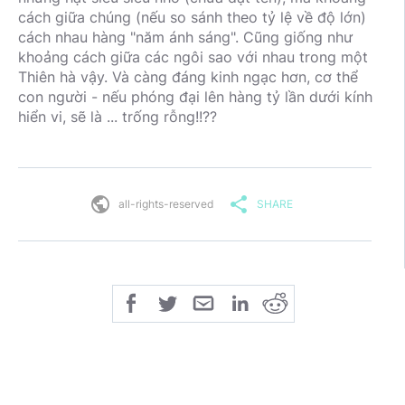
cách giữa chúng (nếu so sánh theo tỷ lệ về độ lớn)
cách nhau hàng "năm ánh sáng". Cũng giống như
khoảng cách giữa các ngôi sao với nhau trong một
Thiên hà vậy. Và càng đáng kinh ngạc hơn, cơ thể
con người - nếu phóng đại lên hàng tỷ lần dưới kính
hiển vi, sẽ là ... trống rỗng!!??
public
share
all-rights-reserved
SHARE