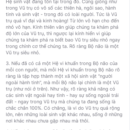
Hệ sinh vật đang tồn tại trong đó. Cũng giống như
trong Vũ trụ có vô số các thiên hà, ngôi sao, hành
tinh và sinh vật - trong đó có loài người. Tức là Vũ
trụ quá vĩ đại và kinh hoàng! Từ lớn vô hạn cho đến
nhỏ vô hạn. Kính thiên văn giúp chúng ta khám phá
độ lớn của Vũ trụ, thì ngược lại kính hiển vi giúp
chúng ta khám phá ra biết bao Vũ trụ siêu nhỏ ngay
trong chính cơ thể chúng ta. Rõ ràng Bộ não là một
Vũ trụ siêu nhỏ.
3. Nếu đã có cả một Hệ vi khuẩn trong Bộ não của
mỗi con người, mà mỗi Hệ vi khuẩn trong Bộ não rõ
ràng là tập hợp thành một xã hội sinh vật "người
ngoài hành tinh", mà mỗi Bộ não lại chính là một Vũ
trụ (như nói ở trên). Như vậy, rõ ràng khả năng có
các sinh vật ngoài hay tinh - hay sự sống ngoài trái
đất - ngay trong Vũ trụ mà chúng ta đang sống là
chắc chắn 100%. Có chăng, là vi do Vũ trụ quá rộng
lớn, nên những loài sinh vật khác nhau, sống ở những
nơi khác nhau chưa gặp nhau mà thôi.