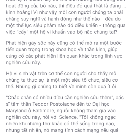
hoạt động của bộ não, thì điều đó quả thật là đáng ...
kinh hoàng! Vì như vậy mỗi con người chúng ta phải
chăng suy nghĩ và hành động như thế nào - đều do
một thế lực siêu phàm nào đó điều khiển - thông qua
việc "cấy" một hệ vi khuẩn vào bộ não chúng ta!?
Phát hiện gây sốc này cũng có thể mở ra một bước
tiến quan trọng trong khoa học về thần kinh, giúp
củng cố các phát hiện liên quan khác trong lĩnh vực
nghiên cứu này.
Hệ vi sinh vật trên cơ thể con người cho thấy mỗi
chúng ta thực sự là một một siêu tổ chức, siêu cơ
thể. Những gì chúng ta biết về mình còn quá ít ỏi
"Chắc chắn có nhiều điều cần nghiên cứu thêm", bác
sĩ tâm thần Teodor Postolache đến từ Đại học
Maryland ở Baltimore, người không tham gia vào
nghiên cứu này, nói với Science. "Tôi không ngạc
nhiên khi những thứ khác có thể sống trong não,
nhưng tất nhiên, nó mang tính cách mạng nếu quả