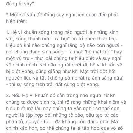
đúng là vậy".
* Một số vấn đề đáng suy nghĩ liên quan đến phát
hiện trên:
1. Hệ vi khuẩn sống trong não người là những sinh
vật, sống thành một "xã hội" có tổ chức thực thụ.
Liệu có khi nào chúng nghĩ rằng bộ não con người -
nơi chúng đang sinh sống - là một "hệ mặt trời" hay
một vũ trụ - như loài chúng ta hiểu biết và suy nghĩ
về chính mình. Khi não người chết đi, hệ vi khuẩn sẽ
bị diệt vong, cũng giống như khi Mặt trời đốt hết
nguyên liệu và tắt (không còn phát ra ánh sáng nữa)
- thì sự sống trên trái đất cũng diệt vong.
2. Nếu Hệ vi khuẩn có sẵn trong não người từ khi
chúng ta được sinh ra, thì rõ ràng những khái niệm và
hiểu biết mà lâu nay chúng ta vẫn nghĩ: cơ thể con
người là tập hợp bởi những tế bào, cấu tạo từ các
phân tử, nguyên tử ... đã không còn đúng nữa. Mà
chính xác hơn, cơ thể chúng ta là tập hợp của vô số