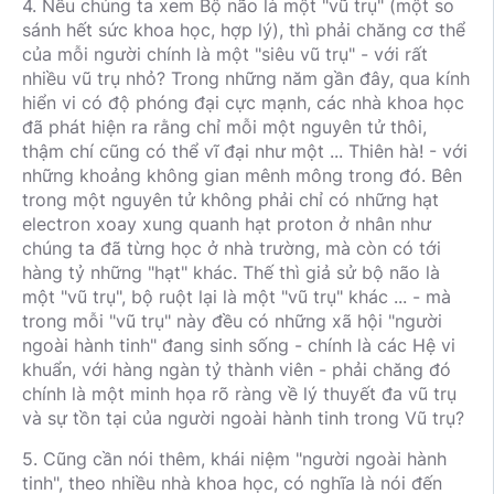
4. Nếu chúng ta xem Bộ não là một "vũ trụ" (một so
sánh hết sức khoa học, hợp lý), thì phải chăng cơ thể
của mỗi người chính là một "siêu vũ trụ" - với rất
nhiều vũ trụ nhỏ? Trong những năm gần đây, qua kính
hiển vi có độ phóng đại cực mạnh, các nhà khoa học
đã phát hiện ra rằng chỉ mỗi một nguyên tử thôi,
thậm chí cũng có thể vĩ đại như một ... Thiên hà! - với
những khoảng không gian mênh mông trong đó. Bên
trong một nguyên tử không phải chỉ có những hạt
electron xoay xung quanh hạt proton ở nhân như
chúng ta đã từng học ở nhà trường, mà còn có tới
hàng tỷ những "hạt" khác. Thế thì giả sử bộ não là
một "vũ trụ", bộ ruột lại là một "vũ trụ" khác ... - mà
trong mỗi "vũ trụ" này đều có những xã hội "người
ngoài hành tinh" đang sinh sống - chính là các Hệ vi
khuẩn, với hàng ngàn tỷ thành viên - phải chăng đó
chính là một minh họa rõ ràng về lý thuyết đa vũ trụ
và sự tồn tại của người ngoài hành tinh trong Vũ trụ?
5. Cũng cần nói thêm, khái niệm "người ngoài hành
tinh", theo nhiều nhà khoa học, có nghĩa là nói đến