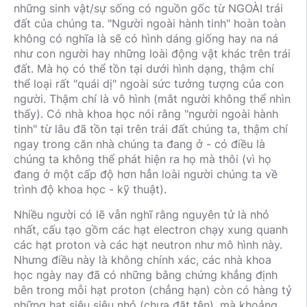
những sinh vật/sự sống có nguồn gốc từ NGOÀI trái
đất của chúng ta. "Người ngoài hành tinh" hoàn toàn
không có nghĩa là sẽ có hình dáng giống hay na ná
như con người hay những loài động vật khác trên trái
đất. Mà họ có thể tồn tại dưới hình dạng, thậm chí
thể loại rất "quái dị" ngoài sức tưởng tượng của con
người. Thậm chí là vô hình (mắt người không thể nhìn
thấy). Có nhà khoa học nói rằng "người ngoài hành
tinh" từ lâu đã tồn tại trên trái đất chúng ta, thậm chí
ngay trong căn nhà chúng ta đang ở - có điều là
chúng ta không thể phát hiện ra họ mà thôi (vì họ
đang ở một cấp độ hơn hẳn loài người chúng ta về
trình độ khoa học - kỹ thuật).
Nhiều người có lẽ vẫn nghĩ rằng nguyên tử là nhỏ
nhất, cấu tạo gồm các hạt electron chạy xung quanh
các hạt proton và các hạt neutron như mô hình này.
Nhưng điều này là không chính xác, các nhà khoa
học ngày nay đã có những bằng chứng khẳng định
bên trong mỗi hạt proton (chẳng hạn) còn có hàng tỷ
những hạt siêu siêu nhỏ (chưa đặt tên), mà khoảng