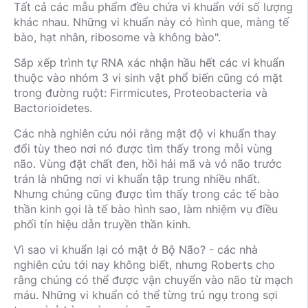
Tất cả các mẫu phẩm đều chứa vi khuẩn với số lượng
khác nhau. Những vi khuẩn này có hình que, màng tế
bào, hạt nhân, ribosome và không bào".
Sắp xếp trình tự RNA xác nhận hầu hết các vi khuẩn
thuộc vào nhóm 3 vi sinh vật phổ biến cũng có mặt
trong đường ruột: Firrmicutes, Proteobacteria và
Bactorioidetes.
Các nhà nghiên cứu nói rằng mật độ vi khuẩn thay
đổi tùy theo nơi nó được tìm thấy trong mỗi vùng
não. Vùng đặt chất đen, hồi hải mã và vỏ não trước
trán là những nơi vi khuẩn tập trung nhiều nhất.
Nhưng chúng cũng được tìm thấy trong các tế bào
thần kinh gọi là tế bào hình sao, làm nhiệm vụ điều
phối tín hiệu dẫn truyền thần kinh.
Vì sao vi khuẩn lại có mặt ở Bộ Não? - các nhà
nghiên cứu tới nay không biết, nhưng Roberts cho
rằng chúng có thể được vận chuyển vào não từ mạch
máu. Những vi khuẩn có thể từng trú ngụ trong sợi