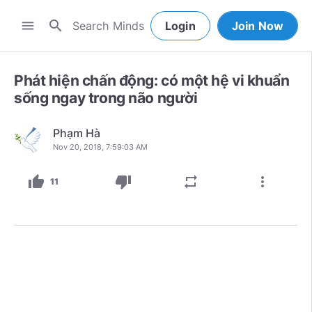
search
menu
Login
Join Now
Phát hiện chấn động: có một hệ vi khuẩn
sống ngay trong não người
Phạm Hà
Nov 20, 2018, 7:59:03 AM
thumb_up
thumb_down
repeat
more_vert
11