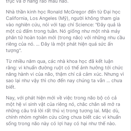
trục và ở hàng rào máu não.
Nhà thần kinh học Ronald McGregor đến từ Đại học
California, Los Angeles (Mỹ), người không tham gia
vào nghiên cứu, nói với tạp chí Science: "Đây quả là
một cú đấm trong tuần. Nó giống như một nhà máy
phân tử hoàn toàn mới (trong não) với những nhu cầu
riêng của nó. ... Đây là một phát hiện quá sức ấn
tượng".
Từ nhiều năm qua, các nhà khoa học đã kết luận
rằng: vi khuẩn đường ruột có thể ảnh hưởng tới chức
năng hành vi của não, thậm chí cả cảm xúc. Nhưng vì
sao lại như vậy thì cho đến nay chúng ta vẫn ... chưa
biết.
Nay, với phát hiện mới về việc trong não bộ có cả
một hệ vi sinh vật của riêng nó, chắc chắn sẽ mở ra
những câu trả lời rất thú vị trong tương lai. Mặc dù,
chính nhóm nghiên cứu cũng chưa biết các vi khuẩn
sống trong não này có lợi hay có hại như thế nào.