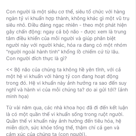
Con người là một siêu cơ thể, siêu tổ chức với hàng
ngàn tỷ vi khuẩn hợp thành, không khác gì một vũ trụ
siêu nhỏ. Điều đáng ngạc nhiên - theo một phát hiện
gây chấn động: ngay cả bộ não - được xem là trung
tâm điều khiển của mỗi người và giúp phân biệt
người này với người khác, hóa ra đang có một nhóm
"người ngoài hành tinh" khổng lồ chiếm cứ từ lâu.
Con người đích thực là gì?
<< Bộ não của chúng ta không hề yên tĩnh, với cả
một hệ vi khuẩn với hàng tỷ con đang hoạt động
trong đó. Hệ vi khuẩn này ảnh hưởng ra sao đến suy
nghĩ và hành vi của mỗi chúng ta? do ai gửi tới? (ảnh
minh họa)
Từ vài năm qua, các nhà khoa học đã đi đến kết luận
là có một quần thể vi khuẩn sống trong ruột người.
Quần thể vi khuẩn này ảnh hưởng đến tiêu hóa, hệ
miễn dịch, sức khỏe tổng thể, thậm chí cả gen và
cảm xúc của chúng ta (con người).