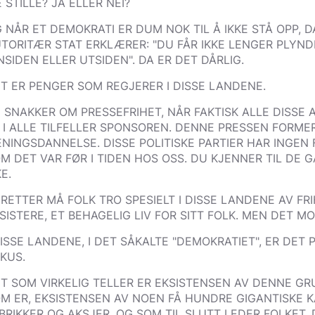
E STILLE? JA ELLER NEI?
 NÅR ET DEMOKRATI ER DUM NOK TIL Å IKKE STÅ OPP, D
TORITÆR STAT ERKLÆRER: "DU FÅR IKKE LENGER PLYNDR
NSIDEN ELLER UTSIDEN". DA ER DET DÅRLIG.
T ER PENGER SOM REGJERER I DISSE LANDENE.
 SNAKKER OM PRESSEFRIHET, NÅR FAKTISK ALLE DISSE A
 I ALLE TILFELLER SPONSOREN. DENNE PRESSEN FORME
NINGSDANNELSE. DISSE POLITISKE PARTIER HAR INGEN F
M DET VAR FØR I TIDEN HOS OSS. DU KJENNER TIL DE G
KE.
RETTER MÅ FOLK TRO SPESIELT I DISSE LANDENE AV FRI
SISTERE, ET BEHAGELIG LIV FOR SITT FOLK. MEN DET MO
DISSE LANDENE, I DET SÅKALTE "DEMOKRATIET", ER DET 
KUS.
T SOM VIRKELIG TELLER ER EKSISTENSEN AV DENNE GR
M ER, EKSISTENSEN AV NOEN FÅ HUNDRE GIGANTISKE KA
BRIKKER OG AKSJER, OG SOM TIL SLUTT LEDER FOLKET. D