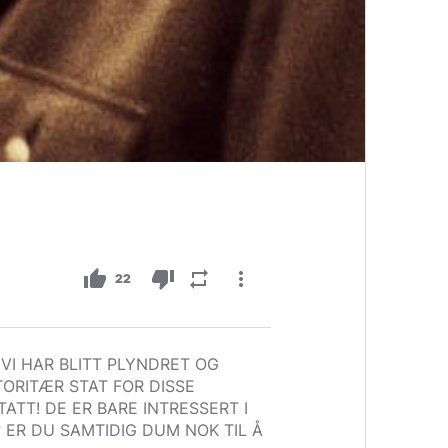
thumb_up
thumb_down
repeat
more_vert
22
VI HAR BLITT PLYNDRET OG
TORITÆR STAT FOR DISSE
ATT! DE ER BARE INTRESSERT I
I? ER DU SAMTIDIG DUM NOK TIL Å