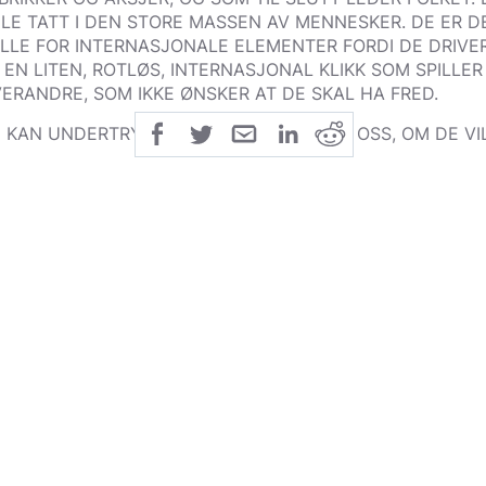
LE TATT I DEN STORE MASSEN AV MENNESKER. DE ER D
LLE FOR INTERNASJONALE ELEMENTER FORDI DE DRIVER
 EN LITEN, ROTLØS, INTERNASJONAL KLIKK SOM SPILL
ERANDRE, SOM IKKE ØNSKER AT DE SKAL HA FRED.
 KAN UNDERTRYKKE OSS! DE KAN DREPE OSS, OM DE VIL!
SSE JØDENE PLEIDE Å LE AV DET, DE TRODDE DET VAR EN
G INNSER DE SITUASJONENS ALVOR. DET VAR EN KAMP S
NTES HA EN ALLMEKTIG MAKT I VÅR NASJON. KAMPEN 
DDE TATT OVER HELE VÅR NASJON, OG HADDE VÆRT I S
KKELPOSISJONER I VÅRT INTELLEKTUELLE OG ÅNDELIGE 
 ØKONOMISKE LIV. OG FRA DISSE NØKKELPOSISJONENE V
NTROLLERE OG OVERVÅKE HELE NASJONEN. DENNE MAK
NFLYTELSEN TIL Å FORFØLGE, ENDOG MED LOVEN DE 
 SOM VAR VILLIGE TIL Å GÅ I OPPOSISJON MOT DENS M
N ALLMEKTIGE JØDEDOM ERKLÆRTE DERMED KRIG MOT
 ALT VI HAR OPPNÅDD I ALLE DISSE ÅRENE FRAM TIL 19
MME TAKT... DE SAMME MENN SOM DEN GANG TRAKK T