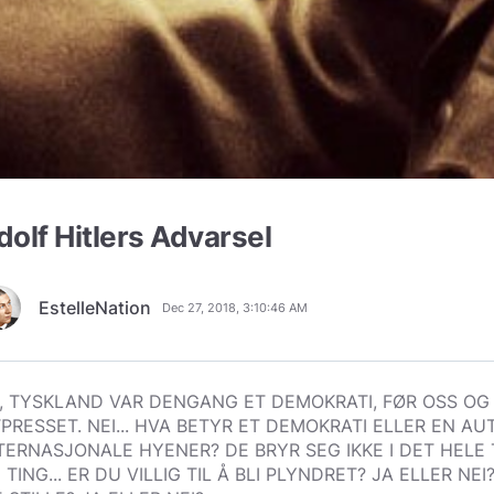
dolf Hitlers Advarsel
EstelleNation
Dec 27, 2018, 3:10:46 AM
, TYSKLAND VAR DENGANG ET DEMOKRATI, FØR OSS OG 
PRESSET. NEI... HVA BETYR ET DEMOKRATI ELLER EN AU
TERNASJONALE HYENER? DE BRYR SEG IKKE I DET HELE T
 TING... ER DU VILLIG TIL Å BLI PLYNDRET? JA ELLER NE