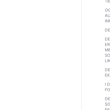
TI
OG
AU
IN
DE
DE
ER
ME
SO
LI
DE
EK
I 
FO
DE
SO
FA