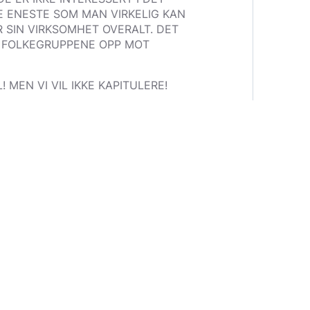
E ENESTE SOM MAN VIRKELIG KAN
 SIN VIRKSOMHET OVERALT. DET
ER FOLKEGRUPPENE OPP MOT
 MEN VI VIL IKKE KAPITULERE!
 SPØK. DE LER IKKE NÅ LENGER. I
PESIELT MOT DET FOLK SOM...
MOT JØDENE. EN SATANISK MAKT
TAND TIL Å GRIPE
LIV. MEN OGSÅ DET POLITISKE
AR DE I STAND TIL Å
T HADDE PÅ SAMME TID,
SOM KJEMPET MOT DENNE MAKT
AKT FREMDRIFT.
 OSS.
39! MISUNNELSEN VOKSTE I
YSKLAND MED I DEN FØRSTE