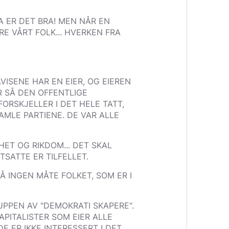
A ER DET BRA! MEN NÅR EN
E VÅRT FOLK... HVERKEN FRA
VISENE HAR EN EIER, OG EIEREN
R SÅ DEN OFFENTLIGE
ORSKJELLER I DET HELE TATT,
AMLE PARTIENE. DE VAR ALLE
HET OG RIKDOM... DET SKAL
TSATTE ER TILFELLET.
PÅ INGEN MÅTE FOLKET, SOM ER I
UPPEN AV "DEMOKRATI SKAPERE".
PITALISTER SOM EIER ALLE
E ER IKKE INTERESSERT I DET