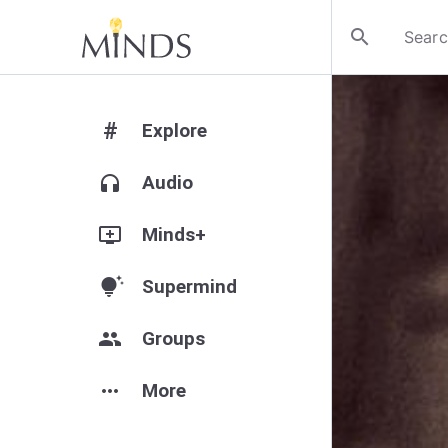
search
#
Explore
headphones
Audio
add_to_queue
Minds+
tips_and_updates
Supermind
group
Groups
more_horiz
More