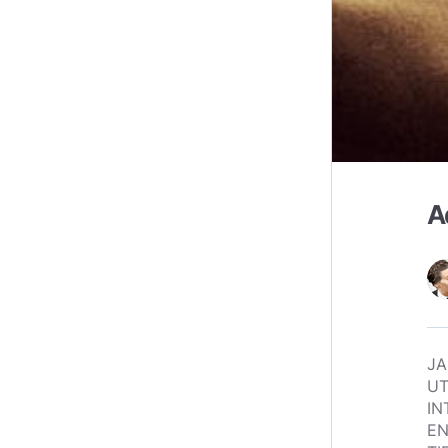
A
JA
UT
IN
EN