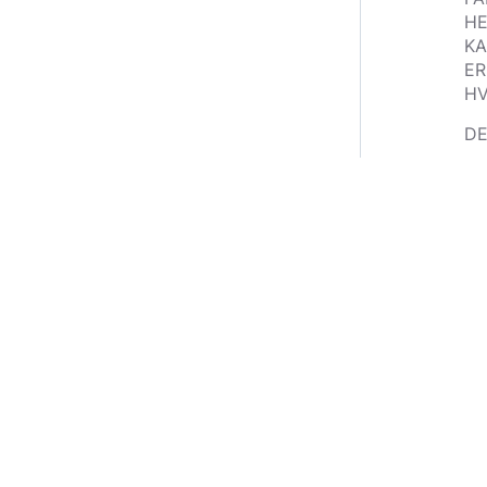
HE
KA
ER
HV
DE
DI
DA
SY
HA
NØ
OG
KO
IN
OG
DE
OG
SA