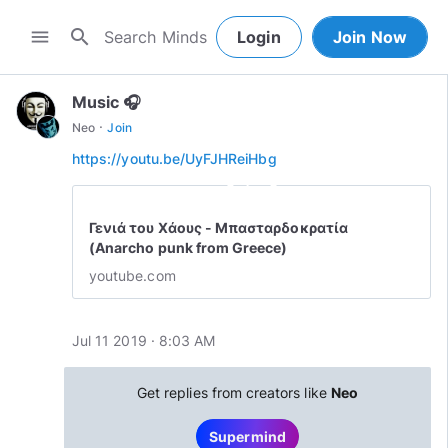
search
menu
Login
Join Now
Music 🎧
·
Neo
Join
https://youtu.be/UyFJHReiHbg
play_circle_outline
Γενιά του Χάους - Μπασταρδοκρατία
(Anarcho punk from Greece)
youtube.com
Jul 11 2019 · 8:03 AM
Get replies from creators like
Neo
Supermind