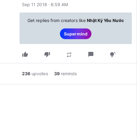
Sep 11 2018 · 6:59 AM
Get replies from creators like
Nhật Ký Yêu Nước
Supermind
thumb_up
thumb_down
chat_bubble
repeat
tips_and_updates
236
upvotes
39
reminds