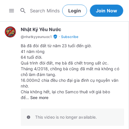
search
menu
Login
Join Now
Nhật Ký Yêu Nước
·
verified_user
@
nhatkyyeunuoc1
Subscribe
Bà đã đòi đất từ năm 23 tuổi đến giờ.
41 năm ròng
64 tuổi đời.
Quá trình đòi đất, mẹ bà đã chết trong uất ức.
Tháng 4/2018, chồng bà cũng đã mất mà không có
chỗ làm đám tang.
16.000m2 chia đều cho đại gia đình cụ nguyễn văn
nhờ.
Chia không hết, lại cho Samco thuê với giá bèo
để...
See more
This video is no longer available.
info