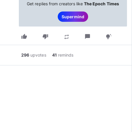
Get replies from creators like
The Epoch Times
Supermind
thumb_up
thumb_down
chat_bubble
repeat
tips_and_updates
296
upvotes
41
reminds