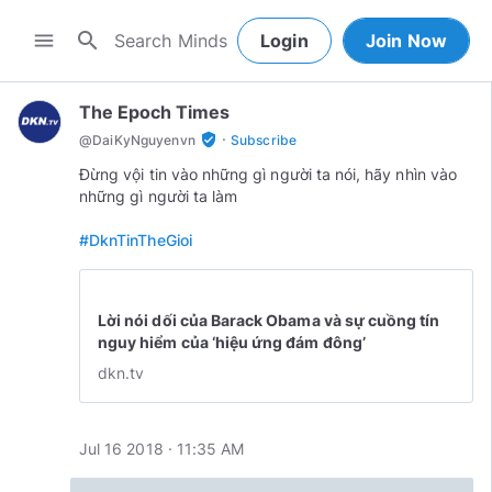
search
menu
Login
Join Now
The Epoch Times
·
verified_user
@
DaiKyNguyenvn
Subscribe
Đừng vội tin vào những gì người ta nói, hãy nhìn vào
những gì người ta làm
#DknTinTheGioi
Lời nói dối của Barack Obama và sự cuồng tín
nguy hiểm của ‘hiệu ứng đám đông’
dkn.tv
Jul 16 2018 · 11:35 AM