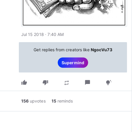
Jul 15 2018 · 7:40 AM
Get replies from creators like
NgocVu73
Supermind
thumb_up
thumb_down
chat_bubble
repeat
tips_and_updates
156
upvotes
15
reminds