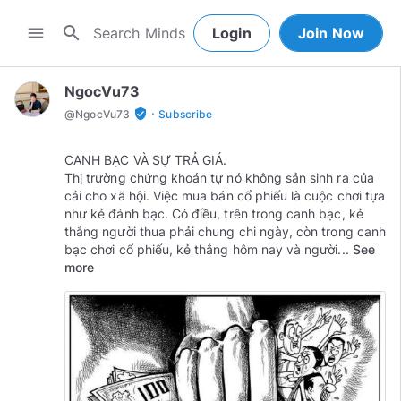
search
menu
Login
Join Now
NgocVu73
·
verified_user
@
NgocVu73
Subscribe
CANH BẠC VÀ SỰ TRẢ GIÁ.
Thị trường chứng khoán tự nó không sản sinh ra của
cải cho xã hội. Việc mua bán cổ phiếu là cuộc chơi tựa
như kẻ đánh bạc. Có điều, trên trong canh bạc, kẻ
thắng người thua phải chung chi ngày, còn trong canh
bạc chơi cổ phiếu, kẻ thắng hôm nay và người...
See
more